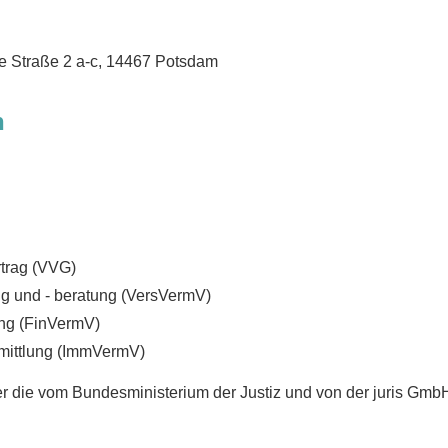
e Straße 2 a-c, 14467 Potsdam
n
rtrag (VVG)
ng und - beratung (VersVermV)
ung (FinVermV)
rmittlung (ImmVermV)
er die vom Bundesministerium der Justiz und von der juris G